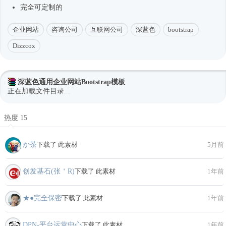
完全可定制的
企业网站
咨询公司
互联网公司
深蓝色
bootstrap
Dizzcox
深蓝色通用企业网站Bootstrap模板
正在加载文件目录...
热度 15
か茶
下载了 此素材
5月前
创发基石(张＇R)
下载了 此素材
1年前
★●完全保密
下载了 此素材
1年前
DPN-平台运营中心
下载了 此素材
1年前