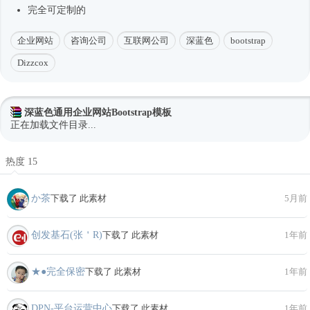
完全可定制的
企业网站
咨询公司
互联网公司
深蓝色
bootstrap
Dizzcox
深蓝色通用企业网站Bootstrap模板
正在加载文件目录...
热度 15
か茶
下载了 此素材
5月前
创发基石(张＇R)
下载了 此素材
1年前
★●完全保密
下载了 此素材
1年前
DPN-平台运营中心
下载了 此素材
1年前